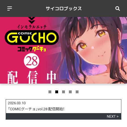
サイコロブックス
2026.03.10
20
「COMICグーチョ」vol.28 配信開始！
単
NEXT >