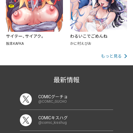
サイテー、サイアク。
わるいこでごめんね
阪本KAFKA
かに村えびお
もっと見る
最新情報
COMICグーチョ
@COMIC_GUCHO
COMICキスハグ
@comic_kisshug